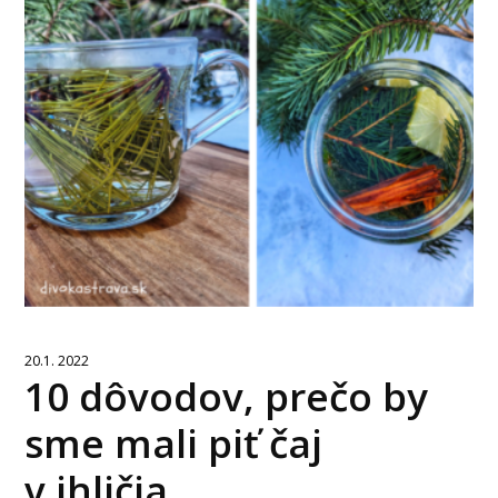
20.1. 2022
10 dôvodov, prečo by
sme mali piť čaj
v ihličia