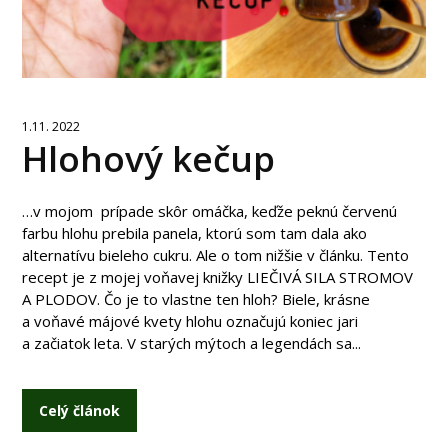
1.11. 2022
Hlohový kečup
…v mojom prípade skôr omáčka, keďže peknú červenú
farbu hlohu prebila panela, ktorú som tam dala ako
alternatívu bieleho cukru. Ale o tom nižšie v článku. Tento
recept je z mojej voňavej knižky LIEČIVÁ SILA STROMOV
A PLODOV. Čo je to vlastne ten hloh? Biele, krásne
a voňavé májové kvety hlohu označujú koniec jari
a začiatok leta. V starých mýtoch a legendách sa...
Celý článok