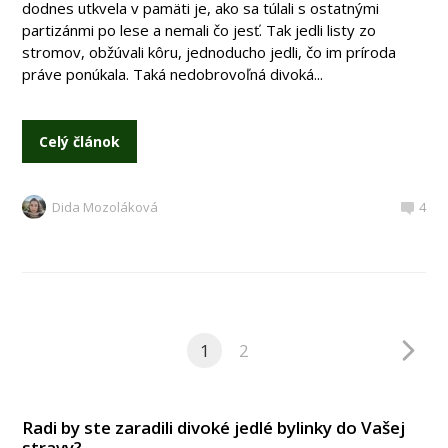
dodnes utkvela v pamäti je, ako sa túlali s ostatnými
partizánmi po lese a nemali čo jesť. Tak jedli listy zo
stromov, obžúvali kôru, jednoducho jedli, čo im príroda
práve ponúkala. Taká nedobrovoľná divoká...
Celý článok
Dida Mozoláková
4
1
2
Radi by ste zaradili divoké jedlé bylinky do Vašej
stravy?