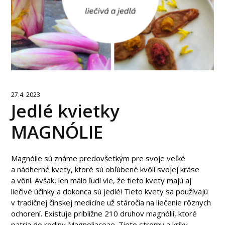
27.4. 2023
Jedlé kvietky
MAGNÓLIE
Magnólie sú známe predovšetkým pre svoje veľké
a nádherné kvety, ktoré sú obľúbené kvôli svojej kráse
a vôni. Avšak, len málo ľudí vie, že tieto kvety majú aj
liečivé účinky a dokonca sú jedlé! Tieto kvety sa používajú
v tradičnej čínskej medicíne už stáročia na liečenie rôznych
ochorení. Existuje približne 210 druhov magnólií, ktoré
patria do rodiny Magnoliaceae. Tieto stromy a kríky...