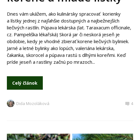
Dnes vám ukážem, ako kulinársky spracovať korienky
a lístky jednej z najľahšie dostupných a najbežnejších
liečivých rastlín. Púpava lekárska (lat. Taraxacum officinale,
cz. Pampeliška lékařská) Skorá jar či neskorá jeseň je
obdobie, kedy je vhodné zbierať korene liečivých byliniek.
Jarné a letné bylinky ako lopúch, valeriána lekárska,
čakanka, skorocel a púpava rastú s dlhými koreňmi. Keď
príde jeseň a rastliny začnú po mrazoch...
Celý článok
Dida Mozoláková
4