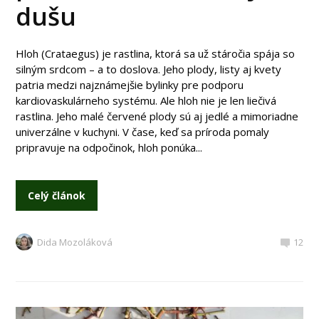
dušu
Hloh (Crataegus) je rastlina, ktorá sa už stáročia spája so
silným srdcom – a to doslova. Jeho plody, listy aj kvety
patria medzi najznámejšie bylinky pre podporu
kardiovaskulárneho systému. Ale hloh nie je len liečivá
rastlina. Jeho malé červené plody sú aj jedlé a mimoriadne
univerzálne v kuchyni. V čase, keď sa príroda pomaly
pripravuje na odpočinok, hloh ponúka...
Celý článok
Dida Mozoláková
12