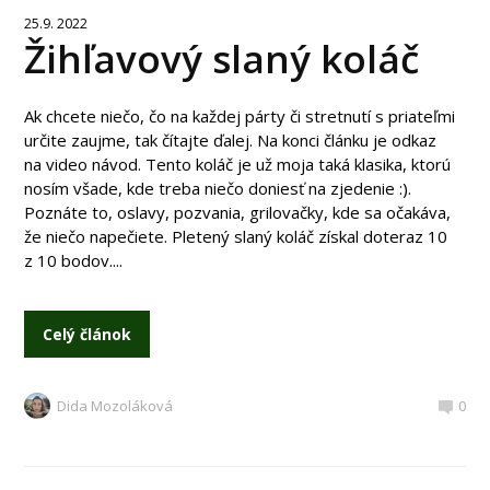
25.9. 2022
Žihľavový slaný koláč
Ak chcete niečo, čo na každej párty či stretnutí s priateľmi
určite zaujme, tak čítajte ďalej. Na konci článku je odkaz
na video návod. Tento koláč je už moja taká klasika, ktorú
nosím všade, kde treba niečo doniesť na zjedenie :).
Poznáte to, oslavy, pozvania, grilovačky, kde sa očakáva,
že niečo napečiete. Pletený slaný koláč získal doteraz 10
z 10 bodov....
Celý článok
Dida Mozoláková
0