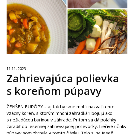
11.11. 2023
Zahrievajúca polievka
s koreňom púpavy
ŽENŠEN EURÓPY – aj tak by sme mohli nazvať tento
vzácny koreň, s ktorým mnohí záhradkári bojujú ako
s nežiadúcou burinou v záhrade. Pritom sa dá poľahky
zaradiť do jesennej zahrievajúcej polievočky. Liečivé účinky
púpavy som zhrnula v tomto článku. Telo si na jeseň