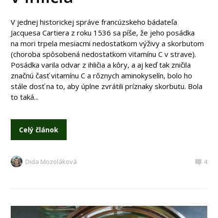
V jednej historickej správe francúzskeho bádateľa
Jacquesa Cartiera z roku 1536 sa píše, že jeho posádka
na mori trpela mesiacmi nedostatkom výživy a skorbutom
(choroba spôsobená nedostatkom vitamínu C v strave).
Posádka varila odvar z ihličia a kôry, a aj keď tak zničila
značnú časť vitamínu C a rôznych aminokyselín, bolo ho
stále dosť na to, aby úplne zvrátili príznaky skorbutu. Bola
to taká...
Celý článok
Dida Mozoláková
4