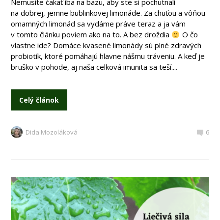
Nemusíte čakať iba na bazu, aby ste si pochutnali
na dobrej, jemne bublinkovej limonáde. Za chuťou a vôňou
omamných limonád sa vydáme práve teraz a ja vám
v tomto článku poviem ako na to. A bez droždia
O čo
vlastne ide? Domáce kvasené limonády sú plné zdravých
probiotík, ktoré pomáhajú hlavne nášmu tráveniu. A keď je
bruško v pohode, aj naša celková imunita sa teší....
Celý článok
Dida Mozoláková
6