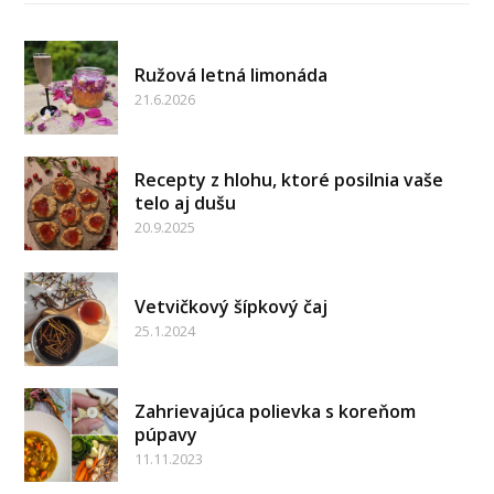
Ružová letná limonáda
21.6.2026
Recepty z hlohu, ktoré posilnia vaše
telo aj dušu
20.9.2025
Vetvičkový šípkový čaj
25.1.2024
Zahrievajúca polievka s koreňom
púpavy
11.11.2023