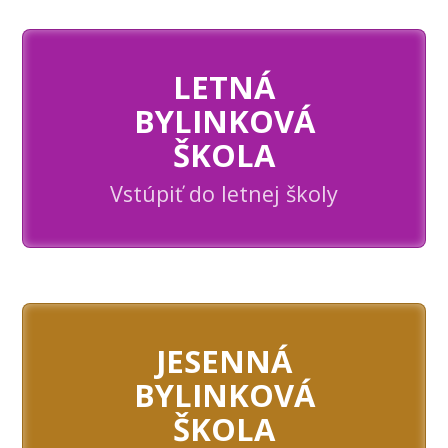
LETNÁ
BYLINKOVÁ
ŠKOLA
Vstúpiť do letnej školy
JESENNÁ
BYLINKOVÁ
ŠKOLA