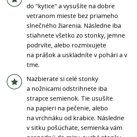
do "kytice" a vysušíte na dobre
vetranom mieste bez priameho
slnečného žiarenia. Následne iba
stiahnete všetko zo stonky, jemne
podrvíte, alebo rozmixujete
na prášok a uskladníte v pohári a v
tme.
Nazbierate si celé stonky
a nožnicami odstrihnete iba
strapce semienok. Tie usušíte
na papieri na pečenie, alebo
na vrchnáku od krabice. Následne
v sitku pošúchate, semienka vám