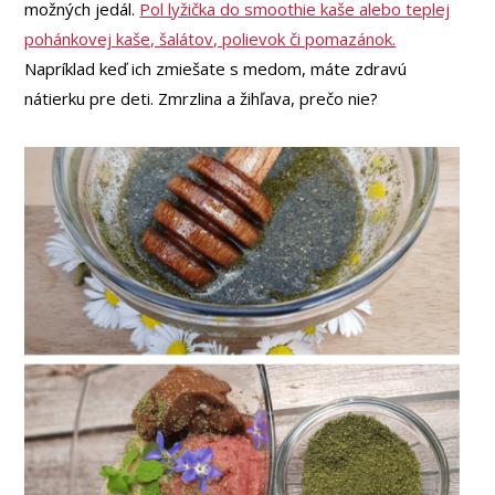
možných jedál.
Pol lyžička do smoothie kaše alebo teplej
pohánkovej kaše, šalátov, polievok či pomazánok.
Napríklad keď ich zmiešate s medom, máte zdravú
nátierku pre deti. Zmrzlina a žihľava, prečo nie?