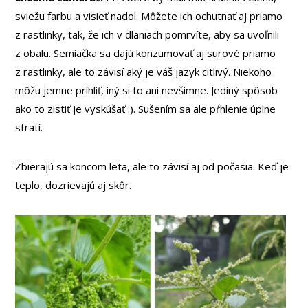
sviežu farbu a visieť nadol. Môžete ich ochutnať aj priamo
z rastlinky, tak, že ich v dlaniach pomrvíte, aby sa uvoľnili
z obalu. Semiačka sa dajú konzumovať aj surové priamo
z rastlinky, ale to závisí aký je váš jazyk citlivý. Niekoho
môžu jemne príhliť, iný si to ani nevšimne. Jediný spôsob
ako to zistiť je vyskúšať :). Sušením sa ale pŕhlenie úplne
stratí.
Zbierajú sa koncom leta, ale to závisí aj od počasia. Keď je
teplo, dozrievajú aj skôr.