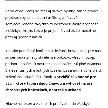
Keby vedci viacej skúmali aj divoké bylinky, tak na prvých
priečkach by sa umiestnili určite aj žihľavové
semiačka. Mnoho takýchto “superfoods” často pochádza
z ďalekých krajín, takže je príjemné vedieť, že medzi ne
patrí aj “jedna z našich”.
Tak ako pomáhajú koníkom ku krásnej hrive, tak aj pre nás
sú semiačka žihľavy skvelé pre pokožku, vlasy, mozog,
podporu obličiek či posilnenie nadobličiek. Sú plné vitamínu
C a esenciálnych mastných kyselín. Už samotná vôňa pri ich
sušení má ukľudňujúci účinok.
Obzvlášť sú vhodné pre
tých, ktorý trpia silnou únavou a vyhoretím, pri
chronických bolestiach, depresii a úzkosti.
Hlavne na jeseň a v zime ich pridávame do všetkých