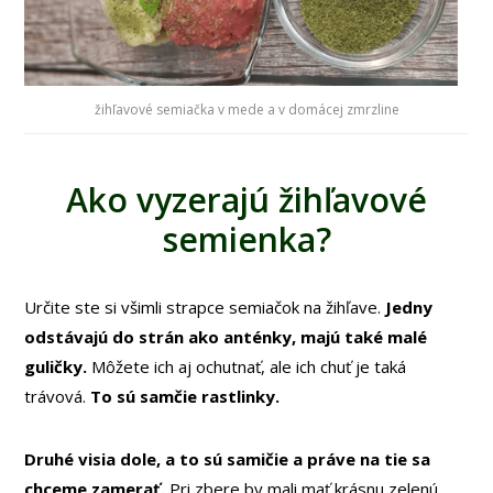
žihľavové semiačka v mede a v domácej zmrzline
Ako vyzerajú žihľavové
semienka?
Určite ste si všimli strapce semiačok na žihľave.
Jedny
odstávajú do strán ako anténky, majú také malé
guličky.
Môžete ich aj ochutnať, ale ich chuť je taká
trávová.
To sú samčie rastlinky.
Druhé visia dole, a to sú samičie a práve na tie sa
chceme zamerať.
Pri zbere by mali mať krásnu zelenú,