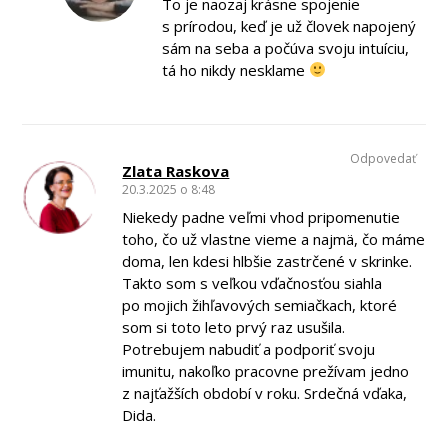
To je naozaj krásne spojenie
s prírodou, keď je už človek napojený
sám na seba a počúva svoju intuíciu,
tá ho nikdy nesklame
Odpovedať
Zlata Raskova
20.3.2025 o 8:48
Niekedy padne veľmi vhod pripomenutie
toho, čo už vlastne vieme a najmä, čo máme
doma, len kdesi hlbšie zastrčené v skrinke.
Takto som s veľkou vďačnosťou siahla
po mojich žihľavových semiačkach, ktoré
som si toto leto prvý raz usušila.
Potrebujem nabudiť a podporiť svoju
imunitu, nakoľko pracovne prežívam jedno
z najťažších období v roku. Srdečná vďaka,
Dida.