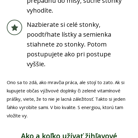
prepadnú do misy, suché stonky
vyhodíte.
Nazbierate si celé stonky,
poodtŕhate lístky a semienka
stiahnete zo stonky. Potom
postupujete ako pri postupe
vyššie.
Ono sa to zdá, ako mravčia práca, ale stojí to zato. Ak si
kupujete občas výživové doplnky či zelené vitamínové
prášky, viete, že to nie je lacná záležitosť. Takto si jeden
ľahko vyrobíte sami. V bio kvalite. S energiou, ktorú tam
vložíte vy.
Ako a koľko užívať žihľavové