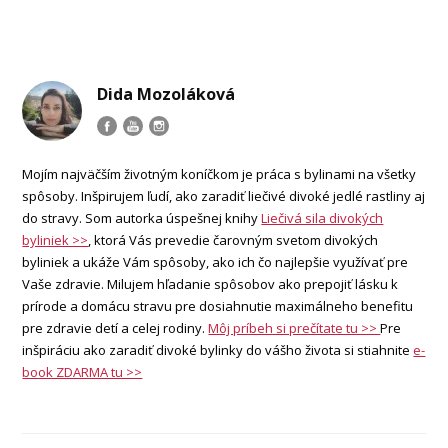
Dida Mozoláková
Mojím najväčším životným koníčkom je práca s bylinami na všetky
spôsoby. Inšpirujem ľudí, ako zaradiť liečivé divoké jedlé rastliny aj
do stravy. Som autorka úspešnej knihy
Liečivá sila divokých
byliniek >>
, ktorá Vás prevedie čarovným svetom divokých
byliniek a ukáže Vám spôsoby, ako ich čo najlepšie využívať pre
Vaše zdravie. Milujem hľadanie spôsobov ako prepojiť lásku k
prírode a domácu stravu pre dosiahnutie maximálneho benefitu
pre zdravie detí a celej rodiny.
Môj príbeh si prečítate tu >>
Pre
inšpiráciu ako zaradiť divoké bylinky do vášho života si stiahnite
e-
book ZDARMA tu >>