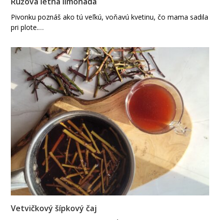
Ružová letná limonáda
Pivonku poznáš ako tú veľkú, voňavú kvetinu, čo mama sadila
pri plote.…
Vetvičkový šípkový čaj