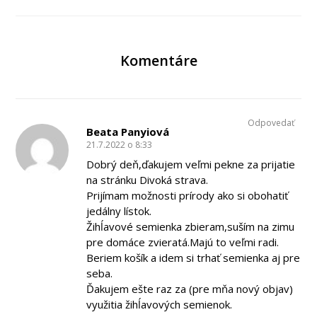
Komentáre
Odpovedať
Beata Panyiová
21.7.2022 o 8:33
Dobrý deň,ďakujem veľmi pekne za prijatie
na stránku Divoká strava.
Prijímam možnosti prírody ako si obohatiť
jedálny lístok.
Žihĺavové semienka zbieram,suším na zimu
pre domáce zvieratá.Majú to veľmi radi.
Beriem košík a idem si trhať semienka aj pre
seba.
Ďakujem ešte raz za (pre mňa nový objav)
využitia žihĺavových semienok.