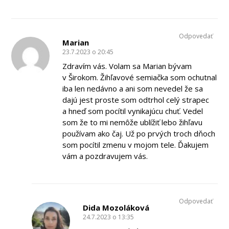
Odpovedať
Marian
23.7.2023 o 20:45
Zdravím vás. Volam sa Marian bývam
v Širokom. Žihľavové semiačka som ochutnal
iba len nedávno a ani som nevedel že sa
dajú jest proste som odtrhol celý strapec
a hneď som pocítil vynikajúcu chuť. Vedel
som že to mi nemôže ublížiť lebo žihľavu
používam ako čaj. Už po prvých troch dňoch
som pocítil zmenu v mojom tele. Ďakujem
vám a pozdravujem vás.
Odpovedať
Dida Mozoláková
24.7.2023 o 13:35