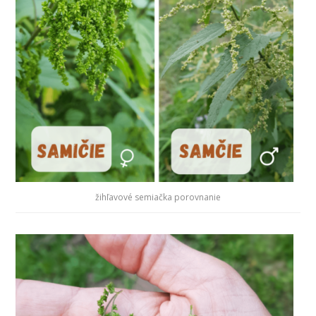
žihľavové semiačka porovnanie