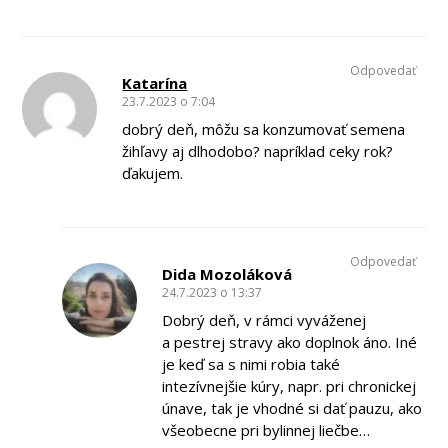
Odpovedať
Katarína
23.7.2023 o 7:04
dobrý deň, môžu sa konzumovať semena
žihľavy aj dlhodobo? napríklad ceky rok?
ďakujem.
Odpovedať
Dida Mozoláková
24.7.2023 o 13:37
Dobrý deň, v rámci vyváženej
a pestrej stravy ako doplnok áno. Iné
je keď sa s nimi robia také
intezívnejšie kúry, napr. pri chronickej
únave, tak je vhodné si dať pauzu, ako
všeobecne pri bylinnej liečbe…