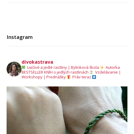
Instagram
divokastrava
Liečivé a jedlé rastliny | Bylinková škola
Autorka
BESTSELLER KNÍH o jedlých rastlinách
Vzdelávanie |
Workshopy | Prednášky
Práv teraz