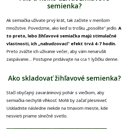
semienka?
Ak semiačka užívate prvý krát, tak začnite v menšom
množstve. Povedzme, ako keď si trošku „posolíte“ jedlo.
A
to preto, lebo žihľavové semiačka majú stimulačné
vlastnosti, ich „nabudzovací“ efekt trvá 4-7 hodín.
Preto zvážte ich užívanie večer, aby vám nenarušili
zaspávanie… Postupne pridávajte na cca 1 lyžičku denne.
Ako skladovať žihľavové semienka?
Stačí obyčajný zavaráninový pohár s viečkom, aby
semiačka nechytili vlhkosť. Mohli by začať plesnivieť.
Uskladnite následne niekde na tmavom mieste, kde
nesvieti priame slnečné svetlo.