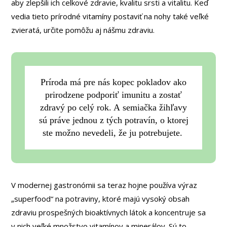
aby zlepšili ich celkové zdravie, kvalitu srsti a vitalitu. Keď
vedia tieto prírodné vitamíny postaviť na nohy také veľké
zvieratá, určite pomôžu aj nášmu zdraviu.
Príroda má pre nás kopec pokladov ako
prirodzene podporiť imunitu a zostať
zdravý po celý rok. A semiačka žihľavy
sú práve jednou z tých potravín, o ktorej
ste možno nevedeli, že ju potrebujete.
V modernej gastronómii sa teraz hojne používa výraz
„superfood“ na potraviny, ktoré majú vysoký obsah
zdraviu prospešných bioaktívnych látok a koncentruje sa
v nich veľké množstvo vitamínov a minerálov. Sú to