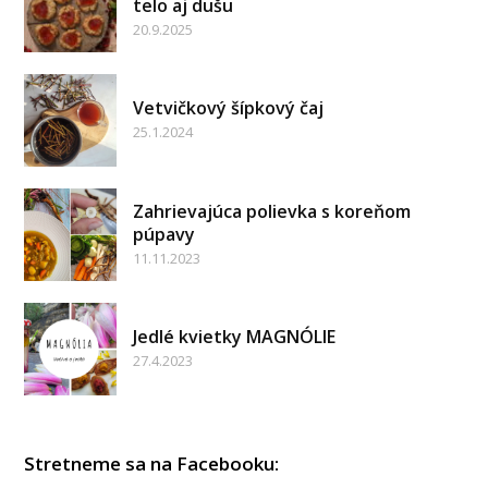
telo aj dušu
20.9.2025
Vetvičkový šípkový čaj
25.1.2024
Zahrievajúca polievka s koreňom
púpavy
11.11.2023
Jedlé kvietky MAGNÓLIE
27.4.2023
Stretneme sa na Facebooku: