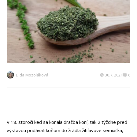
Dida Mozoláková
30.7. 2021
6
V 18. storočí keď sa konala dražba koní, tak 2 týždne pred
výstavou pridávali koňom do žrádla žihľavové semiačka,