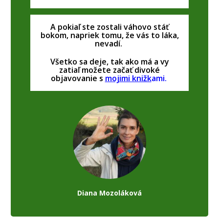
A pokiaľ ste zostali váhovo stáť
bokom, napriek tomu, že vás to láka,
nevadí.
Všetko sa deje, tak ako má a vy
zatiaľ možete začať divoké
objavovanie s
mojimi knižk
ami.
Diana Mozoláková