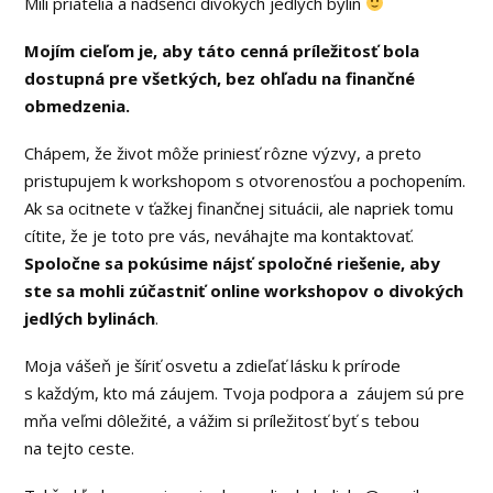
Milí priatelia a nadšenci divokých jedlých bylín
Mojím cieľom je, aby táto cenná príležitosť bola
dostupná pre všetkých, bez ohľadu na finančné
obmedzenia.
Chápem, že život môže priniesť rôzne výzvy, a preto
pristupujem k workshopom s otvorenosťou a pochopením.
Ak sa ocitnete v ťažkej finančnej situácii, ale napriek tomu
cítite, že je toto pre vás, neváhajte ma kontaktovať.
Spoločne sa pokúsime nájsť spoločné riešenie, aby
ste sa mohli zúčastniť online workshopov o divokých
jedlých bylinách
.
Moja vášeň je šíriť osvetu a zdieľať lásku k prírode
s každým, kto má záujem. Tvoja podpora a záujem sú pre
mňa veľmi dôležité, a vážim si príležitosť byť s tebou
na tejto ceste.