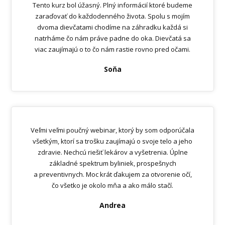
Tento kurz bol úžasný. Plný informácií ktoré budeme
zaraďovať do každodenného života. Spolu s mojím
dvoma dievčatami chodíme na záhradku každá si
natrháme čo nám práve padne do oka. Dievčatá sa
viac zaujímajú o to čo nám rastie rovno pred očami.
Soňa
Veľmi veľmi poučný webinar, ktorý by som odporúčala
všetkým, ktorí sa trošku zaujímajú o svoje telo a jeho
zdravie. Nechcú riešiť lekárov a vyšetrenia. Úplne
základné spektrum byliniek, prospešnych
a preventivnych. Moc krát ďakujem za otvorenie očí,
čo všetko je okolo mňa a ako málo stačí.
Andrea