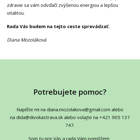
zdravie sa vám odvďačí zvýšenou energiou a lepšou
vitalitou.
Rada Vás budem na tejto ceste sprevádzať.
Diana Mozoláková
Potrebujete pomoc?
Napíšte mi na diana.mozolakova@gmail.com alebo
na dida@divokastrava.sk alebo volajte na +421 905 137
747.
Som tu pre Vás a rada Vám pomôžem.